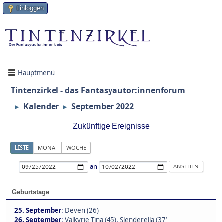
Einloggen
Hauptmenü
Tintenzirkel - das Fantasyautor:innenforum
Kalender
September 2022
►
►
Zukünftige Ereignisse
LISTE
MONAT
WOCHE
an
Geburtstage
25. September
:
Deven (26)
26. September
:
Valkyrie Tina (45)
,
Slenderella (37)