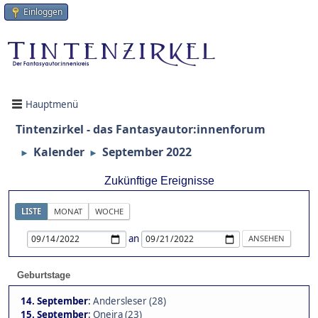
Einloggen
Hauptmenü
Tintenzirkel - das Fantasyautor:innenforum
Kalender
September 2022
►
►
Zukünftige Ereignisse
LISTE
MONAT
WOCHE
an
Geburtstage
14. September
:
Andersleser (28)
15. September
:
Oneira (23)