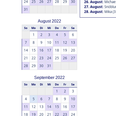
24
25
26
27
28
29
30
26. August
:
Michael
27. August
:
Snöblu
31
28. August
:
Mika (3
August 2022
So
Mo
Di
Mi
Do
Fr
Sa
1
2
3
4
5
6
7
8
9
10
11
12
13
14
15
16
17
18
19
20
21
22
23
24
25
26
27
28
29
30
31
September 2022
So
Mo
Di
Mi
Do
Fr
Sa
1
2
3
4
5
6
7
8
9
10
11
12
13
14
15
16
17
18
19
20
21
22
23
24