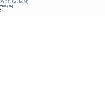
 W (25)
,
Syrelle (26)
mma (36)
5)