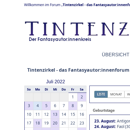
Willkommen im Forum „
Tintenzirkel - das Fantasyautor:innen
ÜBERSICHT
Tintenzirkel - das Fantasyautor:innenforum
Juli 2022
So
Mo
Di
Mi
Do
Fr
Sa
LISTE
MONAT
W
1
2
3
4
5
6
7
8
9
Geburtstage
10
11
12
13
14
15
16
23. August
:
Antigo
17
18
19
20
21
22
23
24. August
:
Faol (3