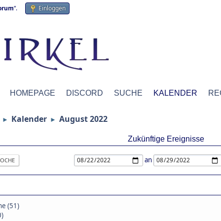
forum
“.
Einloggen
HOMEPAGE
DISCORD
SUCHE
KALENDER
RE
Kalender
August 2022
►
►
Zukünftige Ereignisse
an
OCHE
ne (51)
0)