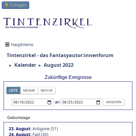
Einloggen
Hauptmenü
Tintenzirkel - das Fantasyautor:innenforum
Kalender
August 2022
►
►
Zukünftige Ereignisse
LISTE
MONAT
WOCHE
an
Geburtstage
23. August
:
Antigone (51)
24. August
:
Faol (30)