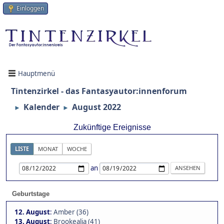
Einloggen
Hauptmenü
Tintenzirkel - das Fantasyautor:innenforum
Kalender
August 2022
►
►
Zukünftige Ereignisse
LISTE
MONAT
WOCHE
an
Geburtstage
12. August
:
Amber (36)
13. August
:
Brookealia (41)