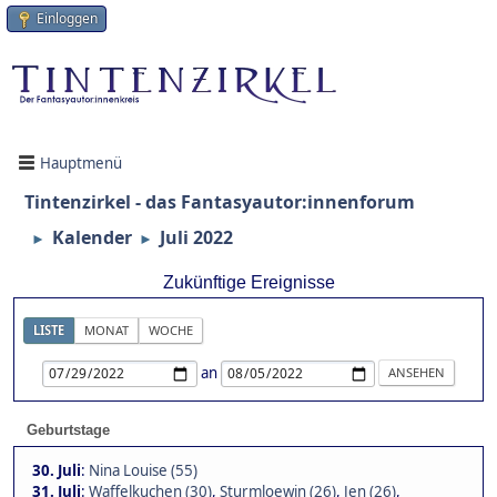
Einloggen
Hauptmenü
Tintenzirkel - das Fantasyautor:innenforum
Kalender
Juli 2022
►
►
Zukünftige Ereignisse
LISTE
MONAT
WOCHE
an
Geburtstage
30. Juli
:
Nina Louise (55)
31. Juli
:
Waffelkuchen (30)
,
Sturmloewin (26)
,
Jen (26)
,