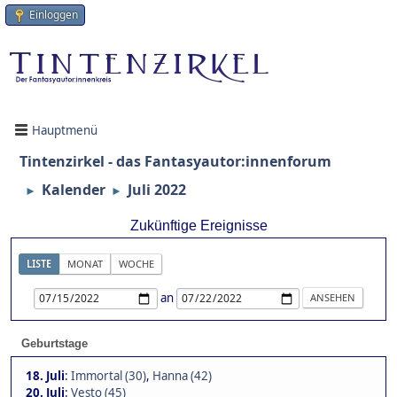
Einloggen
Hauptmenü
Tintenzirkel - das Fantasyautor:innenforum
Kalender
Juli 2022
►
►
Zukünftige Ereignisse
LISTE
MONAT
WOCHE
an
Geburtstage
18. Juli
:
Immortal (30)
,
Hanna (42)
20. Juli
:
Vesto (45)