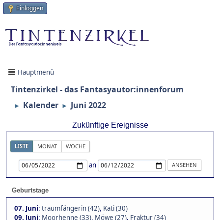
Einloggen
Hauptmenü
Tintenzirkel - das Fantasyautor:innenforum
Kalender
Juni 2022
►
►
Zukünftige Ereignisse
LISTE
MONAT
WOCHE
an
Geburtstage
07. Juni
:
traumfängerin (42)
,
Kati (30)
09. Juni
:
Moorhenne (33)
,
Möwe (27)
,
Fraktur (34)