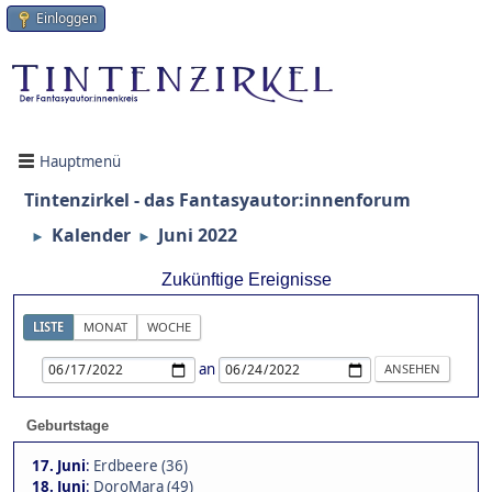
Einloggen
Hauptmenü
Tintenzirkel - das Fantasyautor:innenforum
Kalender
Juni 2022
►
►
Zukünftige Ereignisse
LISTE
MONAT
WOCHE
an
Geburtstage
17. Juni
:
Erdbeere (36)
18. Juni
:
DoroMara (49)