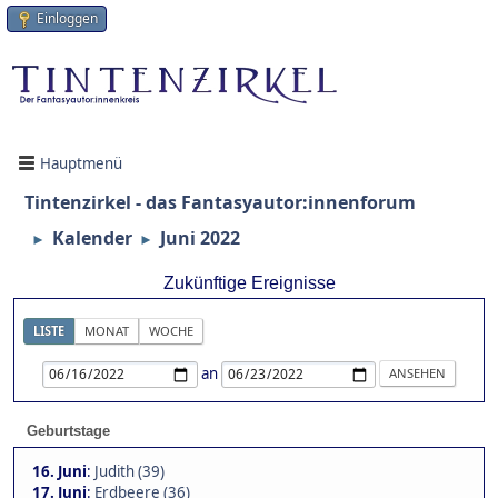
Einloggen
Hauptmenü
Tintenzirkel - das Fantasyautor:innenforum
Kalender
Juni 2022
►
►
Zukünftige Ereignisse
LISTE
MONAT
WOCHE
an
Geburtstage
16. Juni
:
Judith (39)
17. Juni
:
Erdbeere (36)