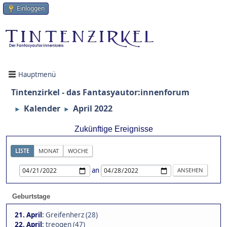
Einloggen
Hauptmenü
Tintenzirkel - das Fantasyautor:innenforum
Kalender
April 2022
►
►
Zukünftige Ereignisse
LISTE
MONAT
WOCHE
an
Geburtstage
21. April
:
Greifenherz (28)
22. April
:
treogen (47)