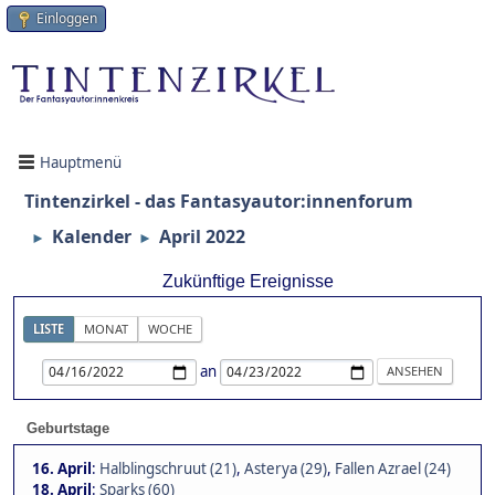
Einloggen
Hauptmenü
Tintenzirkel - das Fantasyautor:innenforum
Kalender
April 2022
►
►
Zukünftige Ereignisse
LISTE
MONAT
WOCHE
an
Geburtstage
16. April
:
Halblingschruut (21)
,
Asterya (29)
,
Fallen Azrael (24)
18. April
:
Sparks (60)