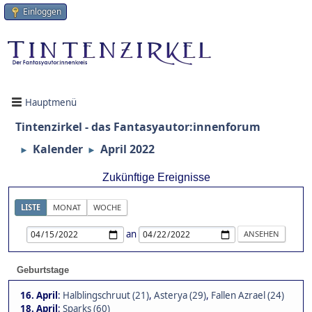
Einloggen
Hauptmenü
Tintenzirkel - das Fantasyautor:innenforum
Kalender
April 2022
►
►
Zukünftige Ereignisse
LISTE
MONAT
WOCHE
an
Geburtstage
16. April
:
Halblingschruut (21)
,
Asterya (29)
,
Fallen Azrael (24)
18. April
:
Sparks (60)