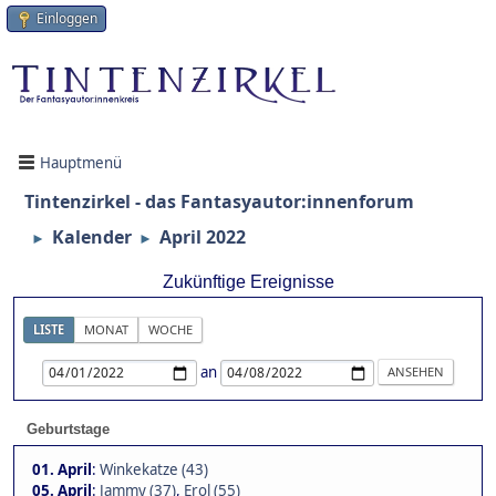
Einloggen
Hauptmenü
Tintenzirkel - das Fantasyautor:innenforum
Kalender
April 2022
►
►
Zukünftige Ereignisse
LISTE
MONAT
WOCHE
an
Geburtstage
01. April
:
Winkekatze (43)
05. April
:
Jammy (37)
,
Erol (55)