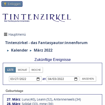
Einloggen
Hauptmenü
Tintenzirkel - das Fantasyautor:innenforum
Kalender
März 2022
►
►
Zukünftige Ereignisse
LISTE
MONAT
WOCHE
an
Geburtstage
27. März
:
Luna (40)
,
Leann (52)
,
Antennenwels (34)
28. März
:
Solidat (33)
,
mme (36)