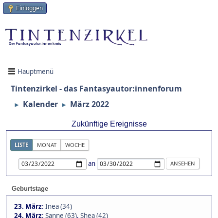
Einloggen
Hauptmenü
Tintenzirkel - das Fantasyautor:innenforum
Kalender
März 2022
►
►
Zukünftige Ereignisse
LISTE
MONAT
WOCHE
an
Geburtstage
23. März
:
Inea (34)
24. März
:
Sanne (63)
,
Shea (42)