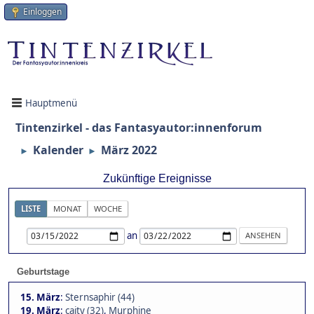
Einloggen
Hauptmenü
Tintenzirkel - das Fantasyautor:innenforum
Kalender
März 2022
►
►
Zukünftige Ereignisse
LISTE
MONAT
WOCHE
an
Geburtstage
15. März
:
Sternsaphir (44)
19. März
:
caity (32)
,
Murphine