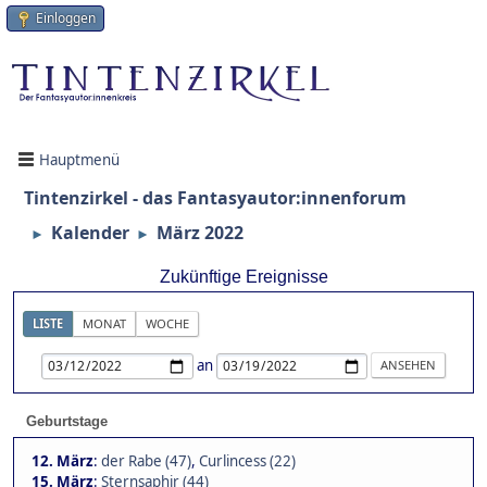
Einloggen
Hauptmenü
Tintenzirkel - das Fantasyautor:innenforum
Kalender
März 2022
►
►
Zukünftige Ereignisse
LISTE
MONAT
WOCHE
an
Geburtstage
12. März
:
der Rabe (47)
,
Curlincess (22)
15. März
:
Sternsaphir (44)