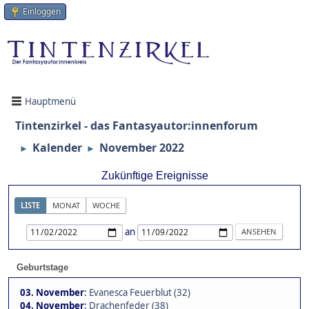
Einloggen
Hauptmenü
Tintenzirkel - das Fantasyautor:innenforum
Kalender
November 2022
►
►
Zukünftige Ereignisse
LISTE
MONAT
WOCHE
an
Geburtstage
03. November
:
Evanesca Feuerblut (32)
04. November
:
Drachenfeder (38)