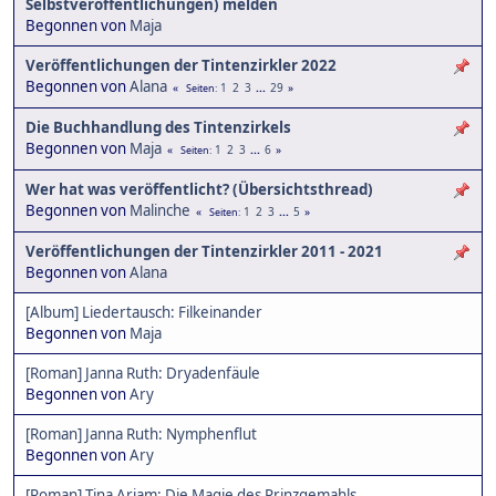
Selbstveröffentlichungen) melden
Begonnen von
Maja
Veröffentlichungen der Tintenzirkler 2022
Begonnen von
Alana
1
2
3
...
29
Seiten
Die Buchhandlung des Tintenzirkels
Begonnen von
Maja
1
2
3
...
6
Seiten
Wer hat was veröffentlicht? (Übersichtsthread)
Begonnen von
Malinche
1
2
3
...
5
Seiten
Veröffentlichungen der Tintenzirkler 2011 - 2021
Begonnen von
Alana
[Album] Liedertausch: Filkeinander
Begonnen von
Maja
[Roman] Janna Ruth: Dryadenfäule
Begonnen von
Ary
[Roman] Janna Ruth: Nymphenflut
Begonnen von
Ary
[Roman] Tina Ariam: Die Magie des Prinzgemahls