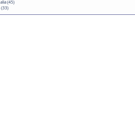
lia (45)
 (33)