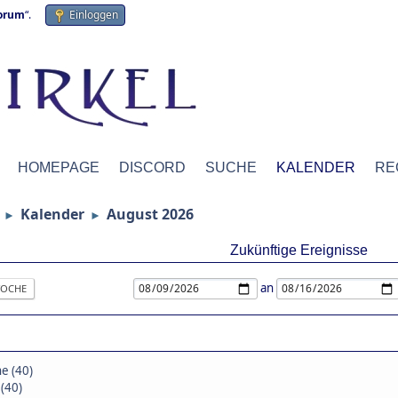
forum
“.
Einloggen
HOMEPAGE
DISCORD
SUCHE
KALENDER
RE
Kalender
August 2026
►
►
Zukünftige Ereignisse
an
OCHE
e (40)
(40)