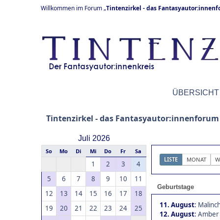
Willkommen im Forum „
Tintenzirkel - das Fantasyautor:innen
ÜBERSICHT
Tintenzirkel - das Fantasyautor:innenforum
Juli 2026
So
Mo
Di
Mi
Do
Fr
Sa
LISTE
MONAT
W
1
2
3
4
5
6
7
8
9
10
11
Geburtstage
12
13
14
15
16
17
18
11. August
:
Malinch
19
20
21
22
23
24
25
12. August
:
Amber 