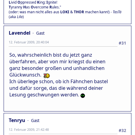
L
ivid
O
ppressed
K
ing:
I
gnite!
T
yranny
H
as
O
vercome
R
ules."
(oder: was man nicht alles aus
LOKI
&
THOR
machen kann!) -
TasTä
(aka
Lila
)
Lavendel
Gast
12. Februar 2009, 20:40:04
#31
So, wahrscheinlich bist du jetzt ganz
überfahren, aber von mir kriegst du einen
ganz besonder großen und unhandlichen
Glückwunsch.
Ich überlege schon, ob ich Fähnchen bastel
und dafür sorge, das die während deiner
Lesung geschwungen werden.
Tenryu
Gast
12. Februar 2009, 21:42:48
#32