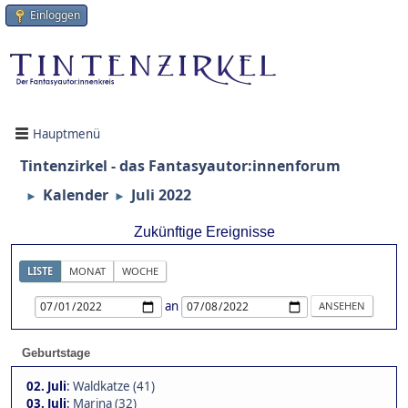
Einloggen
Hauptmenü
Tintenzirkel - das Fantasyautor:innenforum
Kalender
Juli 2022
►
►
Zukünftige Ereignisse
LISTE
MONAT
WOCHE
an
Geburtstage
02. Juli
:
Waldkatze (41)
03. Juli
:
Marina (32)