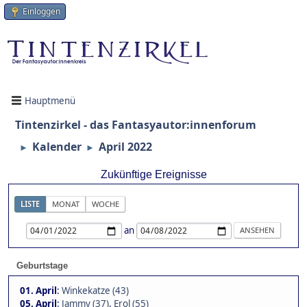
Einloggen
Hauptmenü
Tintenzirkel - das Fantasyautor:innenforum
Kalender
April 2022
►
►
Zukünftige Ereignisse
LISTE
MONAT
WOCHE
an
Geburtstage
01. April
:
Winkekatze (43)
05. April
:
Jammy (37)
,
Erol (55)