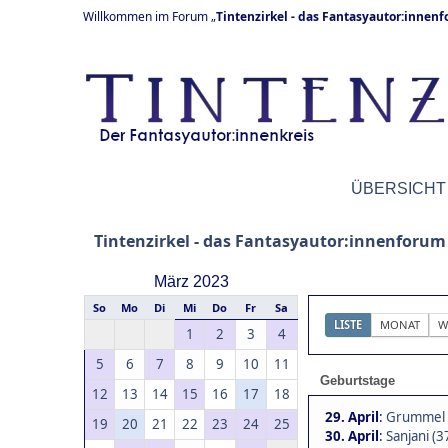
Willkommen im Forum „
Tintenzirkel - das Fantasyautor:innen
ÜBERSICHT
Tintenzirkel - das Fantasyautor:innenforum
März 2023
So
Mo
Di
Mi
Do
Fr
Sa
LISTE
MONAT
W
1
2
3
4
5
6
7
8
9
10
11
Geburtstage
12
13
14
15
16
17
18
29. April
:
Grummel 
19
20
21
22
23
24
25
30. April
:
Sanjani (3