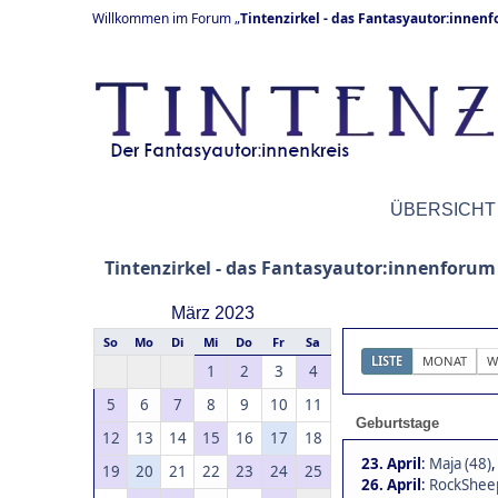
Willkommen im Forum „
Tintenzirkel - das Fantasyautor:innen
ÜBERSICHT
Tintenzirkel - das Fantasyautor:innenforum
März 2023
So
Mo
Di
Mi
Do
Fr
Sa
LISTE
MONAT
W
1
2
3
4
5
6
7
8
9
10
11
Geburtstage
12
13
14
15
16
17
18
23. April
:
Maja (48)
19
20
21
22
23
24
25
26. April
:
RockSheep