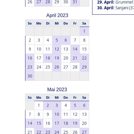
26
27
28
29
30
31
29. April
:
Grummel 
30. April
:
Sanjani (3
April 2023
So
Mo
Di
Mi
Do
Fr
Sa
1
2
3
4
5
6
7
8
9
10
11
12
13
14
15
16
17
18
19
20
21
22
23
24
25
26
27
28
29
30
Mai 2023
So
Mo
Di
Mi
Do
Fr
Sa
1
2
3
4
5
6
7
8
9
10
11
12
13
14
15
16
17
18
19
20
21
22
23
24
25
26
27