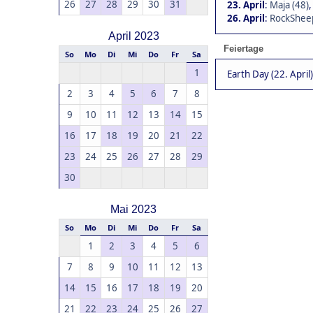
26
27
28
29
30
31
23. April
:
Maja (48)
26. April
:
RockSheep
April 2023
Feiertage
So
Mo
Di
Mi
Do
Fr
Sa
1
Earth Day (22. April)
2
3
4
5
6
7
8
9
10
11
12
13
14
15
16
17
18
19
20
21
22
23
24
25
26
27
28
29
30
Mai 2023
So
Mo
Di
Mi
Do
Fr
Sa
1
2
3
4
5
6
7
8
9
10
11
12
13
14
15
16
17
18
19
20
21
22
23
24
25
26
27