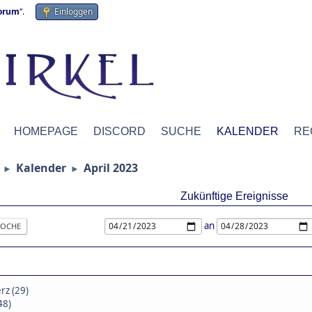
forum
“.
Einloggen
HOMEPAGE
DISCORD
SUCHE
KALENDER
RE
Kalender
April 2023
►
►
Zukünftige Ereignisse
an
OCHE
rz (29)
48)