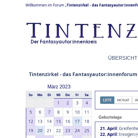
Willkommen im Forum „
Tintenzirkel - das Fantasyautor:innen
ÜBERSICHT
Tintenzirkel - das Fantasyautor:innenforum
März 2023
So
Mo
Di
Mi
Do
Fr
Sa
LISTE
MONAT
W
1
2
3
4
5
6
7
8
9
10
11
Geburtstage
12
13
14
15
16
17
18
21. April
:
Greifenhe
19
20
21
22
23
24
25
22. April
:
treogen (