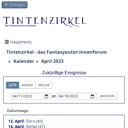
Einloggen
Hauptmenü
Tintenzirkel - das Fantasyautor:innenforum
Kalender
April 2023
►
►
Zukünftige Ereignisse
LISTE
MONAT
WOCHE
an
Geburtstage
12. April
:
Doro (40)
14. April
:
Stefan (47)