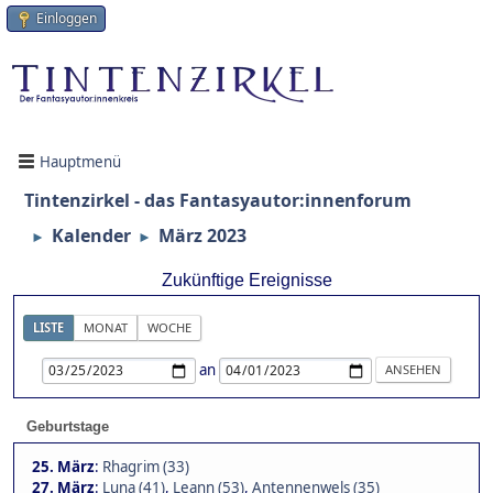
Einloggen
Hauptmenü
Tintenzirkel - das Fantasyautor:innenforum
Kalender
März 2023
►
►
Zukünftige Ereignisse
LISTE
MONAT
WOCHE
an
Geburtstage
25. März
:
Rhagrim (33)
27. März
:
Luna (41)
,
Leann (53)
,
Antennenwels (35)