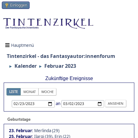
Einloggen
Hauptmenü
Tintenzirkel - das Fantasyautor:innenforum
Kalender
Februar 2023
►
►
Zukünftige Ereignisse
LISTE
MONAT
WOCHE
an
Geburtstage
23. Februar
:
Merlinda (29)
25. Februar
:
Ilargi (39)
,
Erin (22)