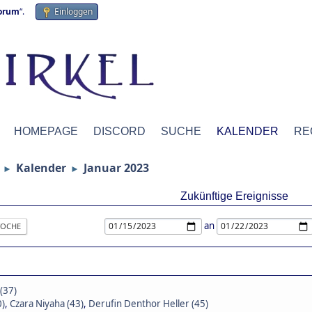
forum
“.
Einloggen
HOMEPAGE
DISCORD
SUCHE
KALENDER
RE
Kalender
Januar 2023
►
►
Zukünftige Ereignisse
an
OCHE
(37)
0)
,
Czara Niyaha (43)
,
Derufin Denthor Heller (45)