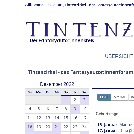
Willkommen im Forum „
Tintenzirkel - das Fantasyautor:innen
ÜBERSICHT
Tintenzirkel - das Fantasyautor:innenforum
Dezember 2022
So
Mo
Di
Mi
Do
Fr
Sa
LISTE
MONAT
W
1
2
3
4
5
6
7
8
9
10
Geburtstage
11
12
13
14
15
16
17
15. Januar
:
Maubel 
18
19
20
21
22
23
24
17. Januar
:
Dino (3