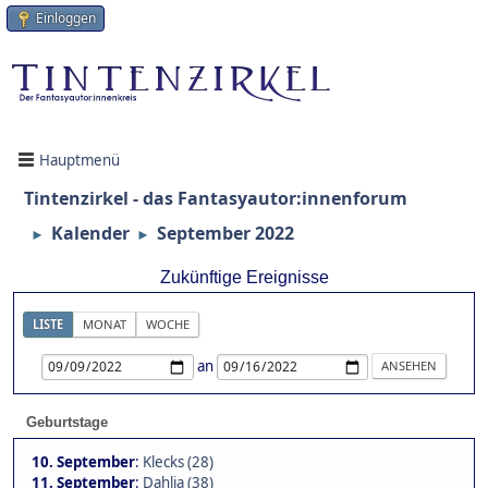
Einloggen
Hauptmenü
Tintenzirkel - das Fantasyautor:innenforum
Kalender
September 2022
►
►
Zukünftige Ereignisse
LISTE
MONAT
WOCHE
an
Geburtstage
10. September
:
Klecks (28)
11. September
:
Dahlia (38)