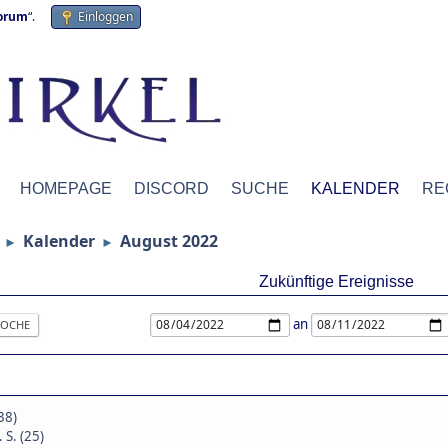
forum
“.
Einloggen
HOMEPAGE
DISCORD
SUCHE
KALENDER
RE
Kalender
August 2022
►
►
Zukünftige Ereignisse
an
OCHE
38)
 S. (25)