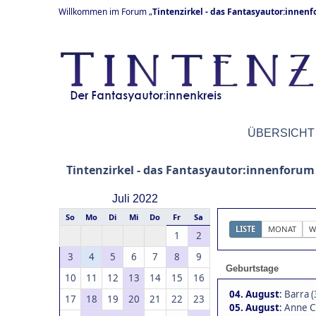
Willkommen im Forum „
Tintenzirkel - das Fantasyautor:innen
ÜBERSICHT
Tintenzirkel - das Fantasyautor:innenforum
Juli 2022
So
Mo
Di
Mi
Do
Fr
Sa
LISTE
MONAT
W
1
2
3
4
5
6
7
8
9
Geburtstage
10
11
12
13
14
15
16
04. August
:
Barra (
17
18
19
20
21
22
23
05. August
:
Anne C.