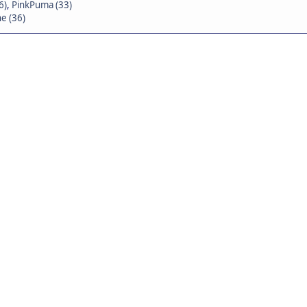
6)
,
PinkPuma (33)
e (36)