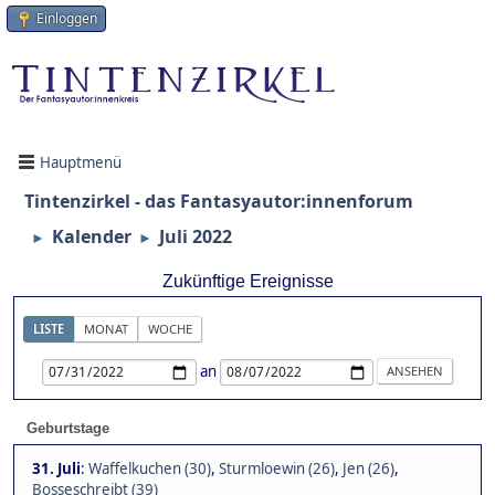
Einloggen
Hauptmenü
Tintenzirkel - das Fantasyautor:innenforum
Kalender
Juli 2022
►
►
Zukünftige Ereignisse
LISTE
MONAT
WOCHE
an
Geburtstage
31. Juli
:
Waffelkuchen (30)
,
Sturmloewin (26)
,
Jen (26)
,
Bosseschreibt (39)