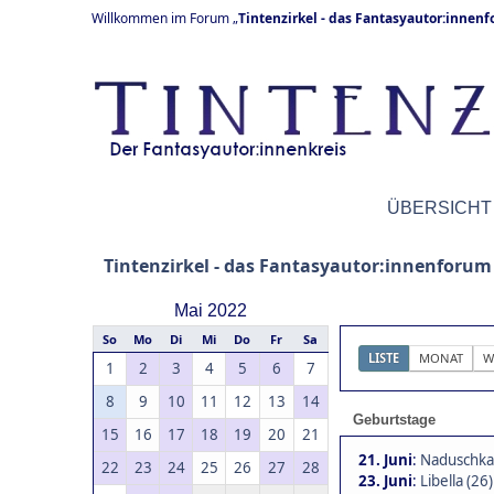
Willkommen im Forum „
Tintenzirkel - das Fantasyautor:innen
ÜBERSICHT
Tintenzirkel - das Fantasyautor:innenforum
Mai 2022
So
Mo
Di
Mi
Do
Fr
Sa
LISTE
MONAT
W
1
2
3
4
5
6
7
8
9
10
11
12
13
14
Geburtstage
15
16
17
18
19
20
21
21. Juni
:
Naduschka
22
23
24
25
26
27
28
23. Juni
:
Libella (26)