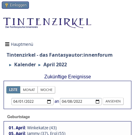
Einloggen
Hauptmenü
Tintenzirkel - das Fantasyautor:innenforum
Kalender
April 2022
►
►
Zukünftige Ereignisse
LISTE
MONAT
WOCHE
an
Geburtstage
01. April
:
Winkekatze (43)
05. April
:
Jammy (37)
,
Erol (55)