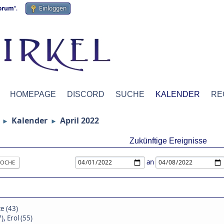
forum
“.
Einloggen
HOMEPAGE
DISCORD
SUCHE
KALENDER
RE
Kalender
April 2022
►
►
Zukünftige Ereignisse
an
OCHE
e (43)
7)
,
Erol (55)