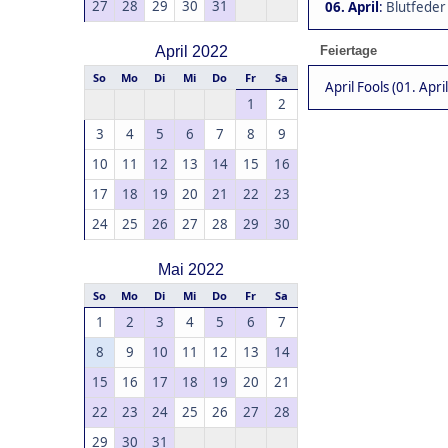
27
28
29
30
31
06. April
:
Blutfeder
April 2022
Feiertage
So
Mo
Di
Mi
Do
Fr
Sa
April Fools (01. April
1
2
3
4
5
6
7
8
9
10
11
12
13
14
15
16
17
18
19
20
21
22
23
24
25
26
27
28
29
30
Mai 2022
So
Mo
Di
Mi
Do
Fr
Sa
1
2
3
4
5
6
7
8
9
10
11
12
13
14
15
16
17
18
19
20
21
22
23
24
25
26
27
28
29
30
31