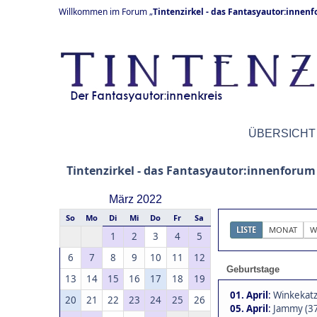
Willkommen im Forum „
Tintenzirkel - das Fantasyautor:innen
ÜBERSICHT
Tintenzirkel - das Fantasyautor:innenforum
März 2022
So
Mo
Di
Mi
Do
Fr
Sa
LISTE
MONAT
W
1
2
3
4
5
6
7
8
9
10
11
12
Geburtstage
13
14
15
16
17
18
19
01. April
:
Winkekatz
20
21
22
23
24
25
26
05. April
:
Jammy (3