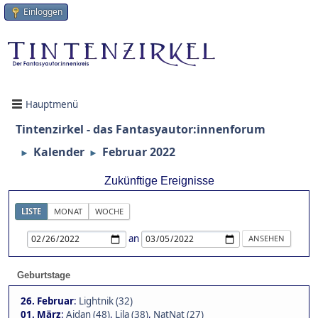
Einloggen
Hauptmenü
Tintenzirkel - das Fantasyautor:innenforum
Kalender
Februar 2022
►
►
Zukünftige Ereignisse
LISTE
MONAT
WOCHE
an
Geburtstage
26. Februar
:
Lightnik (32)
01. März
:
Aidan (48)
,
Lila (38)
,
NatNat (27)