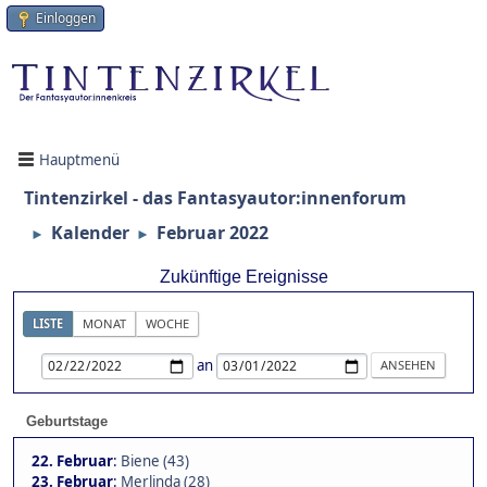
Einloggen
Hauptmenü
Tintenzirkel - das Fantasyautor:innenforum
Kalender
Februar 2022
►
►
Zukünftige Ereignisse
LISTE
MONAT
WOCHE
an
Geburtstage
22. Februar
:
Biene (43)
23. Februar
:
Merlinda (28)