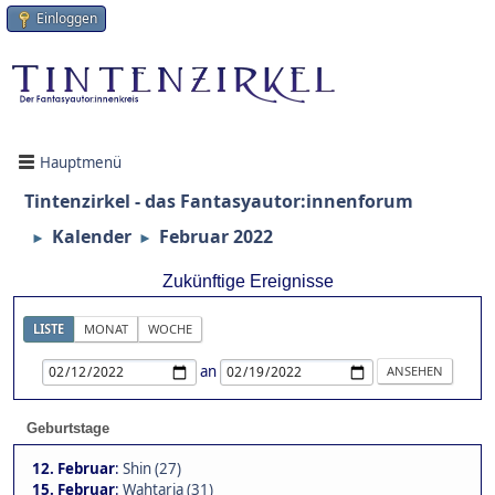
Einloggen
Hauptmenü
Tintenzirkel - das Fantasyautor:innenforum
Kalender
Februar 2022
►
►
Zukünftige Ereignisse
LISTE
MONAT
WOCHE
an
Geburtstage
12. Februar
:
Shin (27)
15. Februar
:
Wahtaria (31)