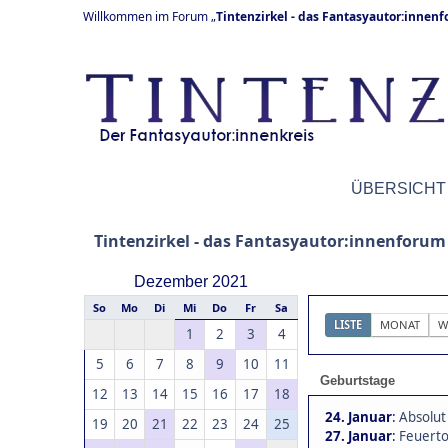
Willkommen im Forum „
Tintenzirkel - das Fantasyautor:innen
ÜBERSICHT
Tintenzirkel - das Fantasyautor:innenforum
Dezember 2021
So
Mo
Di
Mi
Do
Fr
Sa
LISTE
MONAT
W
1
2
3
4
5
6
7
8
9
10
11
Geburtstage
12
13
14
15
16
17
18
24. Januar
:
Absolut
19
20
21
22
23
24
25
27. Januar
:
Feuerto