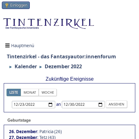
Einloggen
Hauptmenü
Tintenzirkel - das Fantasyautor:innenforum
Kalender
Dezember 2022
►
►
Zukünftige Ereignisse
LISTE
MONAT
WOCHE
an
Geburtstage
26. Dezember
:
Patricia (26)
27. Dezember
:
Tetz (43)