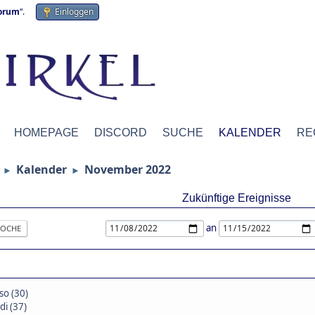
forum
“.
Einloggen
HOMEPAGE
DISCORD
SUCHE
KALENDER
RE
Kalender
November 2022
►
►
Zukünftige Ereignisse
an
OCHE
so (30)
di (37)