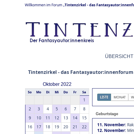
Willkommen im Forum „
Tintenzirkel - das Fantasyautor:innen
ÜBERSICHT
Tintenzirkel - das Fantasyautor:innenforum
Oktober 2022
So
Mo
Di
Mi
Do
Fr
Sa
LISTE
MONAT
W
1
2
3
4
5
6
7
8
Geburtstage
9
10
11
12
13
14
15
11. November
:
Rak
16
17
18
19
20
21
22
12. November
:
Min