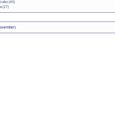
trako (43)
a (27)
November)