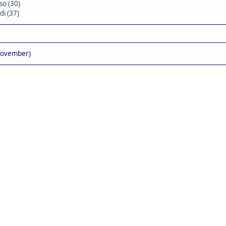
so (30)
di (37)
November)