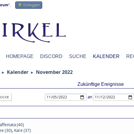
forum
“.
Einloggen
HOMEPAGE
DISCORD
SUCHE
KALENDER
RE
Kalender
November 2022
►
►
Zukünftige Ereignisse
an
OCHE
affeinata (40)
e (30)
,
Kare (37)