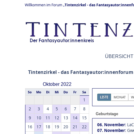
Willkommen im Forum „
Tintenzirkel - das Fantasyautor:innen
ÜBERSICHT
Tintenzirkel - das Fantasyautor:innenforum
Oktober 2022
So
Mo
Di
Mi
Do
Fr
Sa
LISTE
MONAT
W
1
2
3
4
5
6
7
8
Geburtstage
9
10
11
12
13
14
15
06. November
:
LaC
16
17
18
19
20
21
22
07. November
:
Gwe