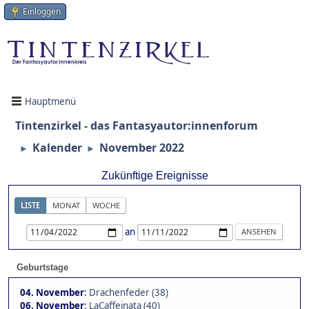
Einloggen
Hauptmenü
Tintenzirkel - das Fantasyautor:innenforum
Kalender
November 2022
►
►
Zukünftige Ereignisse
LISTE
MONAT
WOCHE
an
Geburtstage
04. November
:
Drachenfeder (38)
06. November
:
LaCaffeinata (40)