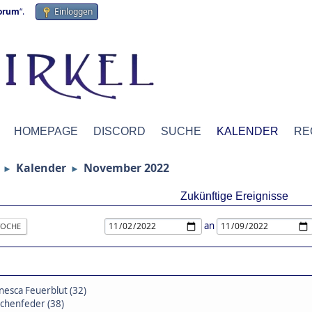
forum
“.
Einloggen
HOMEPAGE
DISCORD
SUCHE
KALENDER
RE
Kalender
November 2022
►
►
Zukünftige Ereignisse
an
OCHE
nesca Feuerblut (32)
chenfeder (38)