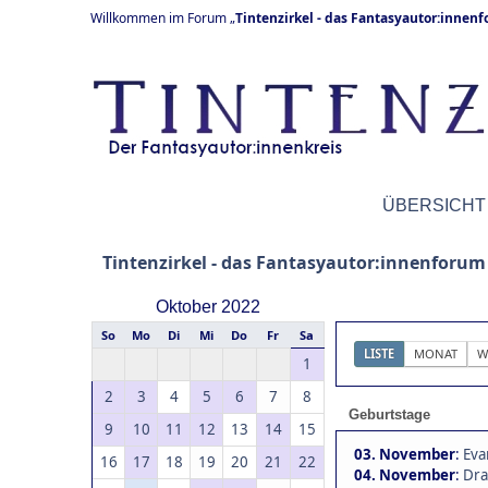
Willkommen im Forum „
Tintenzirkel - das Fantasyautor:innen
ÜBERSICHT
Tintenzirkel - das Fantasyautor:innenforum
Oktober 2022
So
Mo
Di
Mi
Do
Fr
Sa
LISTE
MONAT
W
1
2
3
4
5
6
7
8
Geburtstage
9
10
11
12
13
14
15
03. November
:
Eva
16
17
18
19
20
21
22
04. November
:
Dra