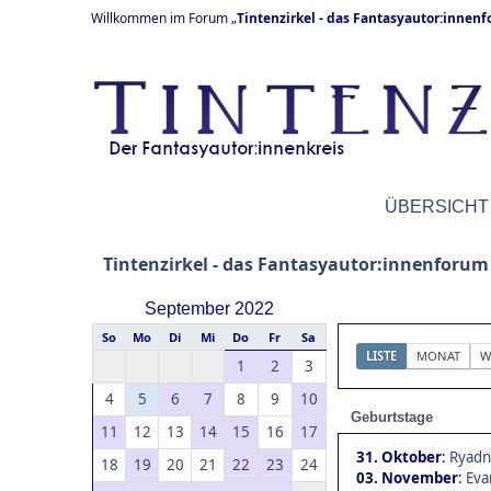
Willkommen im Forum „
Tintenzirkel - das Fantasyautor:innen
ÜBERSICHT
Tintenzirkel - das Fantasyautor:innenforum
September 2022
So
Mo
Di
Mi
Do
Fr
Sa
LISTE
MONAT
W
1
2
3
4
5
6
7
8
9
10
Geburtstage
11
12
13
14
15
16
17
31. Oktober
:
Ryadn
18
19
20
21
22
23
24
03. November
:
Eva