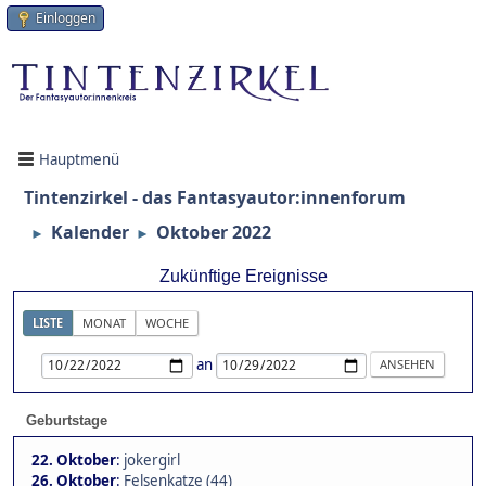
Einloggen
Hauptmenü
Tintenzirkel - das Fantasyautor:innenforum
Kalender
Oktober 2022
►
►
Zukünftige Ereignisse
LISTE
MONAT
WOCHE
an
Geburtstage
22. Oktober
:
jokergirl
26. Oktober
:
Felsenkatze (44)