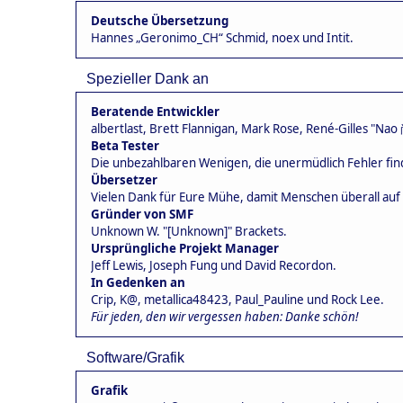
Deutsche Übersetzung
Hannes „Geronimo_CH“ Schmid, noex und Intit.
Spezieller Dank an
Beratende Entwickler
albertlast, Brett Flannigan, Mark Rose, René-Gilles "Nao
Beta Tester
Die unbezahlbaren Wenigen, die unermüdlich Fehler fi
Übersetzer
Vielen Dank für Eure Mühe, damit Menschen überall au
Gründer von SMF
Unknown W. "[Unknown]" Brackets.
Ursprüngliche Projekt Manager
Jeff Lewis, Joseph Fung und David Recordon.
In Gedenken an
Crip, K@, metallica48423, Paul_Pauline und Rock Lee.
Für jeden, den wir vergessen haben: Danke schön!
Software/Grafik
Grafik