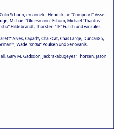
, Colin Schoen, emanuele, Hendrik Jan "Compuart" Visser,
udge, Michael "Oldiesmann" Eshom, Michael "Thantos"
stio" Hildebrandt, Thorsten "TE" Eurich und winrules.
garett" Alves, CapadY, ChalkCat, Chas Large, Duncan85,
 Storman™, Wade "sησω" Poulsen und xenovanis.
all, Gary M. Gadsdon, Jack "akabugeyes" Thorsen, Jason