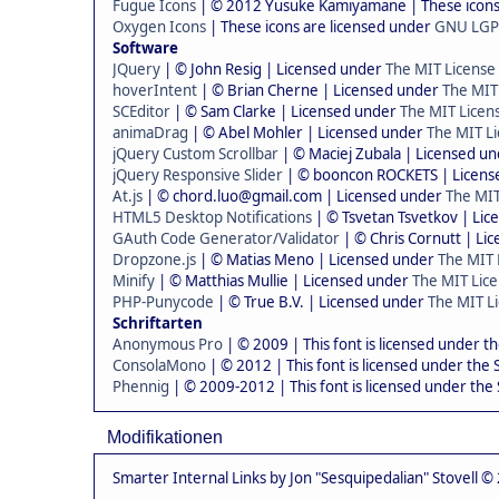
Fugue Icons
| © 2012 Yusuke Kamiyamane | These icons 
Oxygen Icons
| These icons are licensed under
GNU LGP
Software
JQuery
| © John Resig | Licensed under
The MIT License
hoverIntent
| © Brian Cherne | Licensed under
The MIT
SCEditor
| © Sam Clarke | Licensed under
The MIT Licen
animaDrag
| © Abel Mohler | Licensed under
The MIT Li
jQuery Custom Scrollbar
| © Maciej Zubala | Licensed u
jQuery Responsive Slider
| © booncon ROCKETS | Licen
At.js
| © chord.luo@gmail.com | Licensed under
The MIT
HTML5 Desktop Notifications
| © Tsvetan Tsvetkov | Li
GAuth Code Generator/Validator
| © Chris Cornutt | Li
Dropzone.js
| © Matias Meno | Licensed under
The MIT 
Minify
| © Matthias Mullie | Licensed under
The MIT Lice
PHP-Punycode
| © True B.V. | Licensed under
The MIT Li
Schriftarten
Anonymous Pro
| © 2009 | This font is licensed under t
ConsolaMono
| © 2012 | This font is licensed under the
Phennig
| © 2009-2012 | This font is licensed under the
Modifikationen
Smarter Internal Links by Jon "Sesquipedalian" Stovell ©