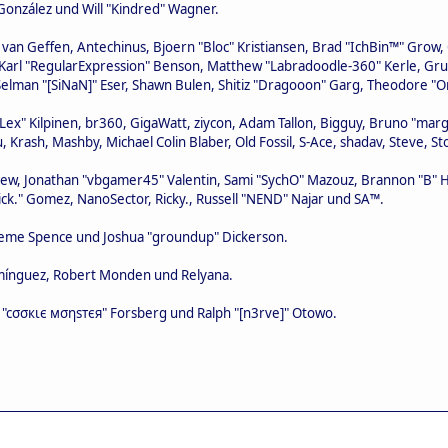
i" González und Will "Kindred" Wagner.
n van Geffen, Antechinus, Bjoern "Bloc" Kristiansen, Brad "IchBin™" Grow
, Karl "RegularExpression" Benson, Matthew "Labradoodle-360" Kerle, Gr
 Selman "[SiNaN]" Eser, Shawn Bulen, Shitiz "Dragooon" Garg, Theodore "Or
 "Lex" Kilpinen, br360, GigaWatt, ziycon, Adam Tallon, Bigguy, Bruno "mar
, Krash, Mashby, Michael Colin Blaber, Old Fossil, S-Ace, shadav, Steve,
ew, Jonathan "vbgamer45" Valentin, Sami "SychO" Mazouz, Brannon "B" H
ick." Gomez, NanoSector, Ricky., Russell "NEND" Najar und SA™.
 Graeme Spence und Joshua "groundup" Dickerson.
omínguez, Robert Monden und Relyana.
us "cσσкιє мσηѕтєя" Forsberg und Ralph "[n3rve]" Otowo.