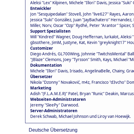
Aleksi "Lex" Kilpinen, Michele "Illori" Davis, Jessica "Suk
Entwickler
Jon "Sesquipedalian" Stovell, John "live627" Rayes, Aaro
Jessica "Suki" González, Juan "JayBachatero" Hernandez
Miller, Norv, Oscar "Ozp" Rydhé, Peter "Arantor" Spicer,
Support Spezialisten
Will "Kindred" Wagner, Doug Heffernan, lurkalot, Aleksi
gbsothere, JimM, Justyne, Kat, Kevin "greyknight17" Hou
Customizer
Diego Andrés, GL700Wing, Johnnie "TwitchisMental" Ball
"JBlaze" Clemons, Joey "Tyrsson" Smith, Kays, Michael "M
Dokumentation
Michele "Illori" Davis, Irisado, AngelinaBelle, Chainy,
Übersetzer
Nikola "Dzonny" Novaković, m4z, Francisco "d3vcho" D
Marketing
Adish "(F.L.A.M.E.R)" Patel, Bryan "Runic" Deakin, Marc
Webseiten-Administratoren
Jeremy "SleePy" Darwood.
Server-Administratoren
Derek Schwab, Michael Johnson und Liroy van Hoewijk.
Deutsche Übersetzung