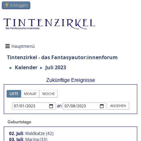
Einloggen
Hauptmenü
Tintenzirkel - das Fantasyautor:innenforum
Kalender
Juli 2023
►
►
Zukünftige Ereignisse
LISTE
MONAT
WOCHE
an
Geburtstage
02. Juli
:
Waldkatze (42)
03. Juli
:
Marina (33)